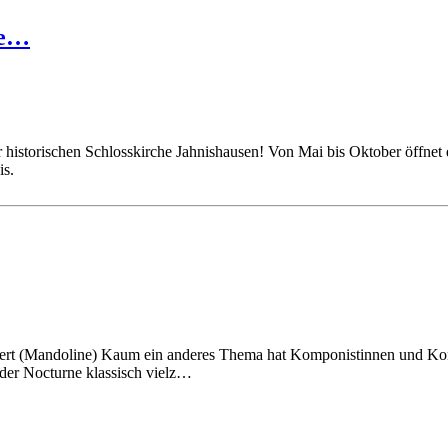
me…
r historischen Schlosskirche Jahnishausen! Von Mai bis Oktober öffne
s.​
lert (Mandoline) Kaum ein anderes Thema hat Komponistinnen und Komp
der Nocturne klassisch vielz…