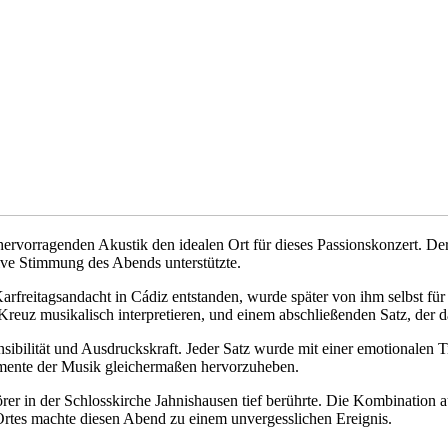
hervorragenden Akustik den idealen Ort für dieses Passionskonzert. De
ive Stimmung des Abends unterstützte.​
freitagsandacht in Cádiz entstanden, wurde später von ihm selbst für S
Kreuz musikalisch interpretieren, und einem abschließenden Satz, der da
sibilität und Ausdruckskraft. Jeder Satz wurde mit einer emotionalen T
emente der Musik gleichermaßen hervorzuheben.​
rer in der Schlosskirche Jahnishausen tief berührte. Die Kombination
rtes machte diesen Abend zu einem unvergesslichen Ereignis.